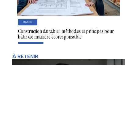
MAISON
Construction durable : méthodes et principes pour
bâtir de manière écoresponsable
À RETENIR
Origines de la mode minimaliste et
son impact sur l’industrie du
vêtement
BT_050_Contact
Mentions Légales
Sitemap